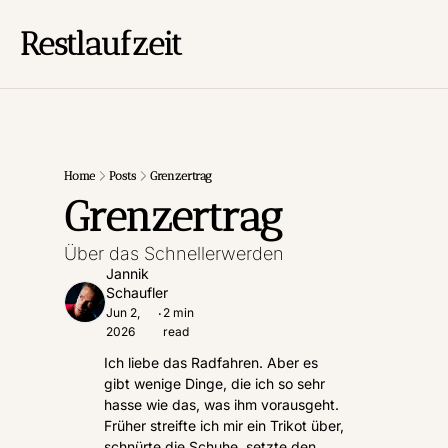
Restlaufzeit
Home
Posts
Grenzertrag
Grenzertrag
Über das Schnellerwerden
Jannik 
Schaufler
Jun 2, 
2 min 
•
2026
read
Ich liebe das Radfahren. Aber es 
gibt wenige Dinge, die ich so sehr 
hasse wie das, was ihm vorausgeht. 
Früher streifte ich mir ein Trikot über, 
schnürte die Schuhe, setzte den 